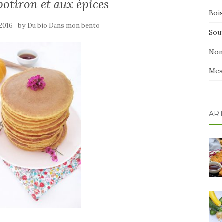
otiron et aux épices
Boi
by
2016
Du bio Dans mon bento
Sou
Non
Mes
AR