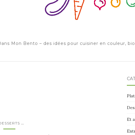
ans Mon Bento – des idées pour cuisiner en couleur, bi
CA
Plat
Des
Et 
...
DESSERTS
Ent