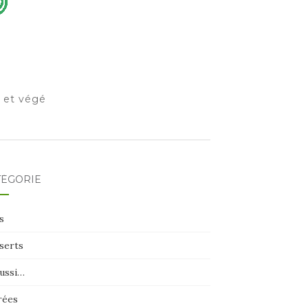
o et végé
TÉGORIE
s
serts
aussi…
rées