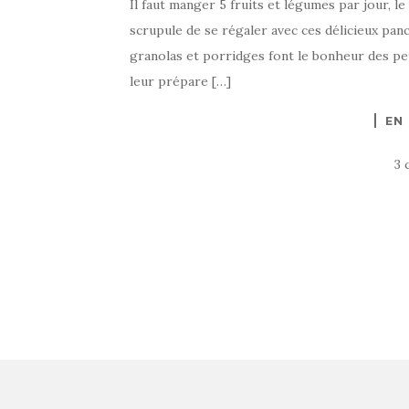
Il faut manger 5 fruits et légumes par jour, l
scrupule de se régaler avec ces délicieux pan
granolas et porridges font le bonheur des pe
leur prépare […]
EN
3 