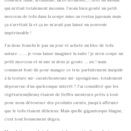
couleurs, fumé, aromatisé, lacto fermenté,…. bref un monde
qui m’était totalement inconnu. J’avais bien gouté un petit
morceau de tofu dans la soupe miso au restau japonais mais
ça s’arrêtait là et ça ne m’avait pas laissé un souvenir
impérissable !
J’ai donc franchi le pas un jour et acheté un bloc de tofu
nature …….. je vous laisse imaginer la suite ! je m’en coupe un
petit morceau et ni une ni deux je goute …. sic ! mais
comment font-ils pour manger ce truc parfaitement insipide
à la texture mi- caoutchouteuse mi- spongieuse, totalement
dépourvue d’un quelconque intérêt ? J’ai considéré que les
végétariens(liens) étaient de fieffés menteurs prêts à tout
pour nous détourner des produits carnés, jusqu’à affirmer
que le tofu étaient délicieux. Mais quelle gigantesque blague,
c’est tout bonnement dégeu.