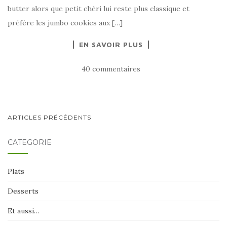
butter alors que petit chéri lui reste plus classique et
préfère les jumbo cookies aux […]
EN SAVOIR PLUS
40 commentaires
NAVIGATION
ARTICLES PRÉCÉDENTS
AU
CATÉGORIE
SEIN
DES
Plats
ARTICLES
Desserts
Et aussi…