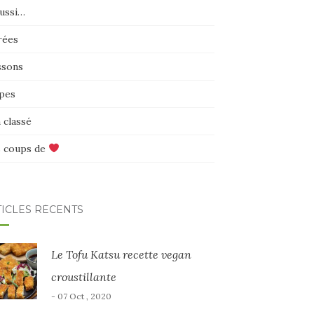
aussi…
rées
ssons
pes
 classé
 coups de
TICLES RÉCENTS
Le Tofu Katsu recette vegan
croustillante
- 07 Oct , 2020