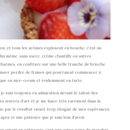
n, et tous les arômes explosent en bouche, c’est un
à lui même, sans sucre, crème chantilly ou autres
s charmes, en confiture sur une belle tranche de brioche
laisser perdre de fraises qui pourraient commencer à
tique en nice-cream et évidemment en tarte.
e, je suis toujours en admiration devant le talent des
ies œuvres d’art et je me lance très rarement dans la
e par le résultat visuel, trop éloigné de mes espérances,
es et une patience que je suis loin d’avoir.
ne autant en pâtisserie c’est une autre paire de manches