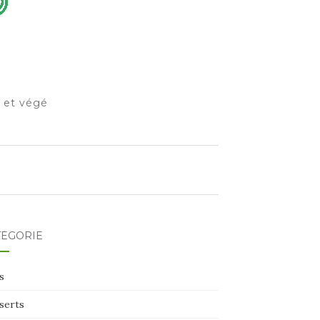
o et végé
TÉGORIE
s
serts