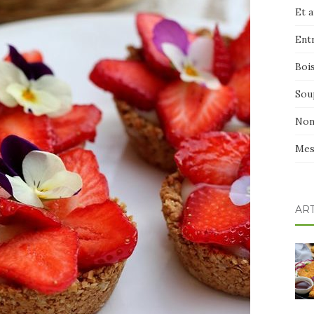
Et 
Ent
Boi
Sou
Non
Mes
AR