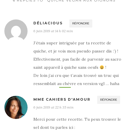
6 REPLIES TO “QUICHE VEGAN AUX OIGNONS”
DÉLIACIOUS
RÉPONDRE
6 juin 2019 at 14 h 02 min
J’étais super intriguée par ta recette de
quiche, et je vois mon pseudo passer dis :’) !
Effectivement, pas facile de parvenir au sacro
saint appareil à quiche sans oeufs
!
De loin j’ai cru que t’avais trouvé un truc qui
ressemblait au chèvre en version vgl … haha
MME CAHIERS D'AMOUR
RÉPONDRE
6 juin 2019 at 22 h 35 min
Merci pour cette recette. Tu peux trouver le
sel dont tu parles ici :