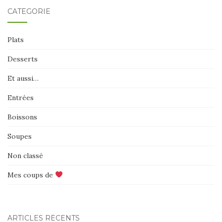
AU
CATÉGORIE
SEIN
DES
Plats
ARTICLES
Desserts
Et aussi…
Entrées
Boissons
Soupes
Non classé
Mes coups de
ARTICLES RÉCENTS