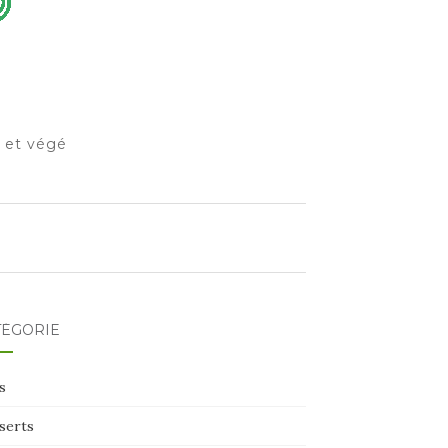
o et végé
TÉGORIE
s
serts