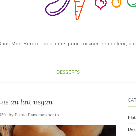
ans Mon Bento – des idées pour cuisiner en couleur, bi
DESSERTS
ins au lait vegan
CA
by
2020
Du bio Dans mon bento
Plat
Des