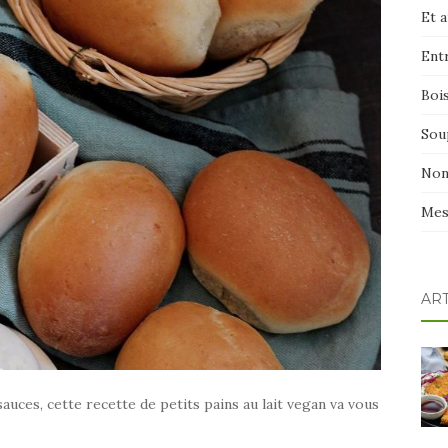
Et 
Ent
Boi
Sou
Non
Mes
AR
sauces, cette recette de petits pains au lait vegan va vous