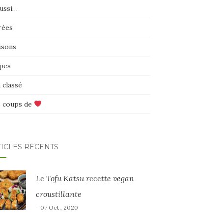
aussi…
rées
ssons
pes
 classé
 coups de
TICLES RÉCENTS
Le Tofu Katsu recette vegan
croustillante
- 07 Oct , 2020