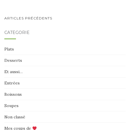
NAVIGATION
ARTICLES PRÉCÉDENTS
AU
CATÉGORIE
SEIN
DES
Plats
ARTICLES
Desserts
Et aussi…
Entrées
Boissons
Soupes
Non classé
Mes coups de