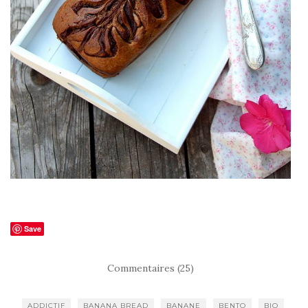
Save
Commentaires (25)
ADDICTIF
BANANA BREAD
BANANE
BENTO
BIO