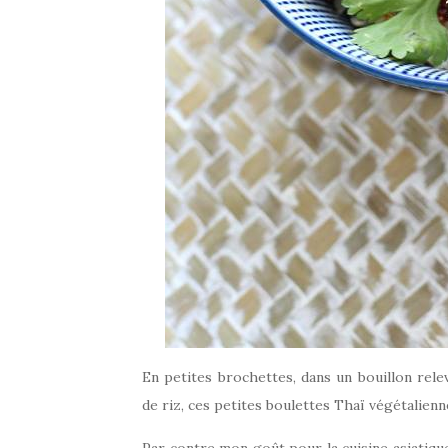
En petites brochettes, dans un bouillon rel
de riz, ces petites boulettes Thaï végétalienn