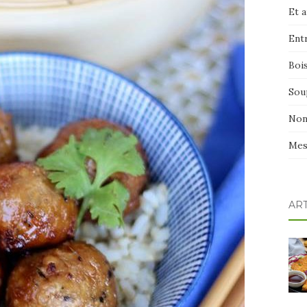
Et 
Ent
Boi
Sou
Non
Mes
AR