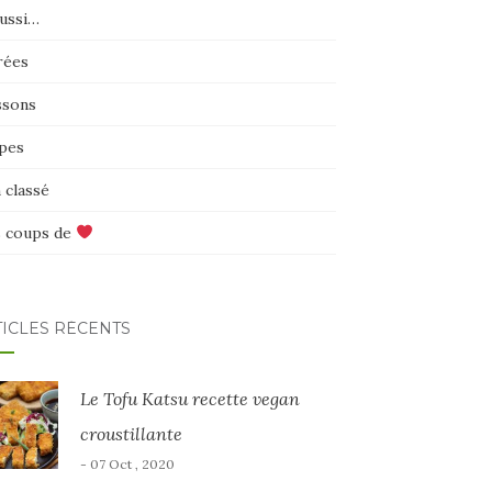
aussi…
rées
ssons
pes
 classé
 coups de
TICLES RÉCENTS
Le Tofu Katsu recette vegan
croustillante
- 07 Oct , 2020