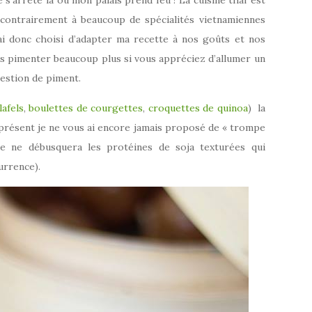
 s’arrête là où mon palais prend feu ! La cuisine thaï est
 contrairement à beaucoup de spécialités vietnamiennes
’ai donc choisi d’adapter ma recette à nos goûts et nos
es pimenter beaucoup plus si vous appréciez d’allumer un
uestion de piment.
lafels
,
boulettes de courgettes
,
croquettes de quinoa
) la
 présent je ne vous ai encore jamais proposé de « trompe
ne ne débusquera les protéines de soja texturées qui
urrence).