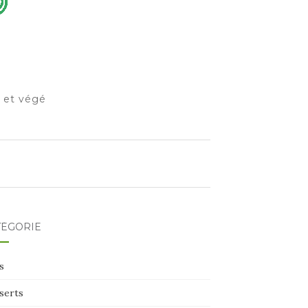
o et végé
TÉGORIE
s
serts