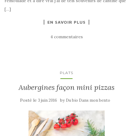
rémoulade et à dire vrai j’ai de tels souvenirs de cantine que
[…]
EN SAVOIR PLUS
4 commentaires
PLATS
Aubergines façon mini pizzas
Posté le
by
3 juin 2016
Du bio Dans mon bento