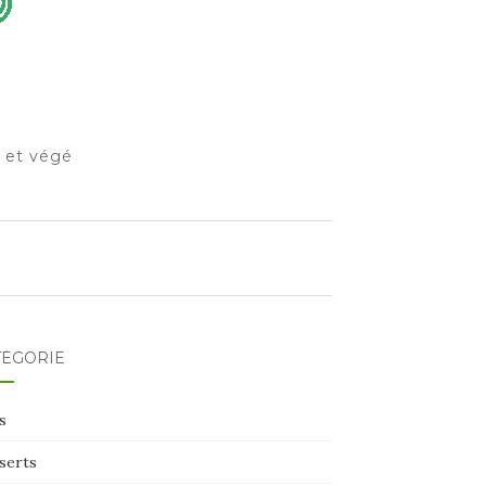
o et végé
TÉGORIE
s
serts