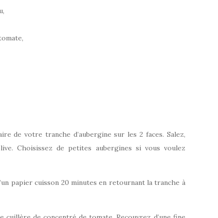
u,
 tomate,
aire de votre tranche d’aubergine sur les 2 faces. Salez,
olive. Choisissez de petites aubergines si vous voulez
’un papier cuisson 20 minutes en retournant la tranche à
te cuillère de concentré de tomate. Recouvrez d’une fine