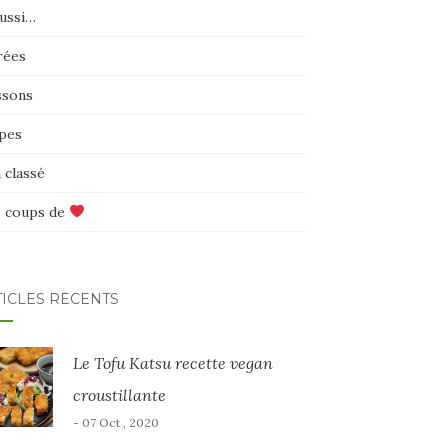
aussi…
rées
ssons
pes
 classé
 coups de
TICLES RÉCENTS
Le Tofu Katsu recette vegan
croustillante
- 07 Oct , 2020