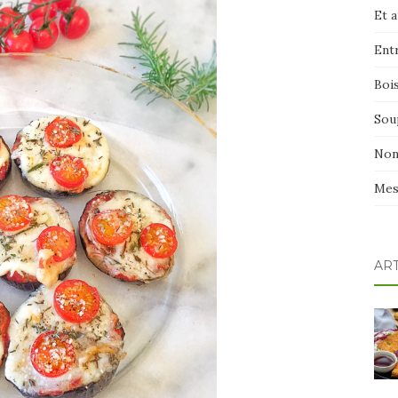
Et 
Ent
Boi
Sou
Non
Mes
AR