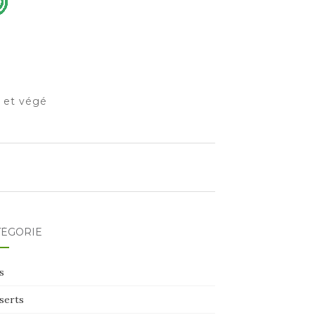
o et végé
TÉGORIE
s
serts