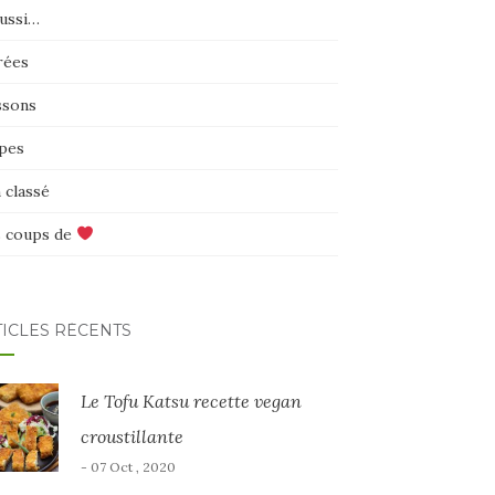
aussi…
rées
ssons
pes
 classé
 coups de
TICLES RÉCENTS
Le Tofu Katsu recette vegan
croustillante
- 07 Oct , 2020