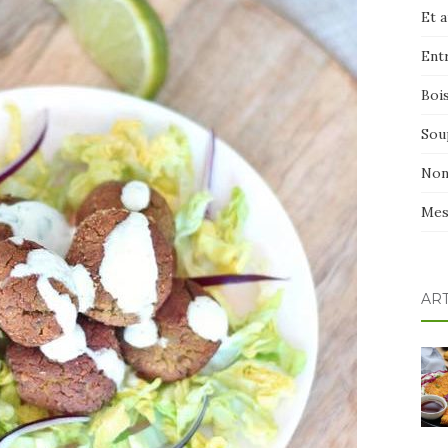
Et 
Ent
Boi
Sou
Non
Mes
AR