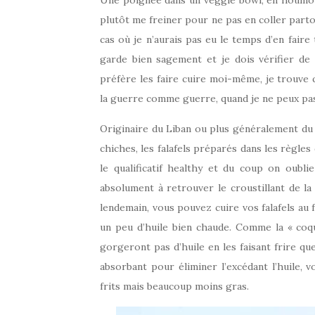
Une poignée dans un veggie bowl, en houmou
plutôt me freiner pour ne pas en coller parto
cas où je n’aurais pas eu le temps d’en faire
garde bien sagement et je dois vérifier de
préfère les faire cuire moi-même, je trouve q
la guerre comme guerre, quand je ne peux pas
Originaire du Liban ou plus généralement d
chiches, les falafels préparés dans les règles
le qualificatif healthy et du coup on oubli
absolument à retrouver le croustillant de la 
lendemain, vous pouvez cuire vos falafels au f
un peu d’huile bien chaude. Comme la « coque
gorgeront pas d’huile en les faisant frire q
absorbant pour éliminer l’excédant l’huile, v
frits mais beaucoup moins gras.