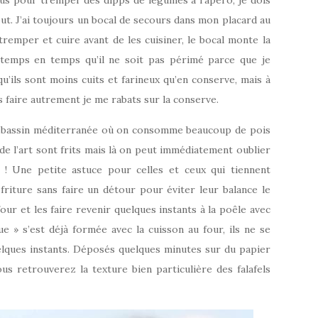
s pour tremper des dipps de légumes à l’apéro, je dois
ut. J’ai toujours un bocal de secours dans mon placard au
 tremper et cuire avant de les cuisiner, le bocal monte la
 temps en temps qu’il ne soit pas périmé parce que je
u’ils sont moins cuits et farineux qu’en conserve, mais à
 faire autrement je me rabats sur la conserve.
u bassin méditerranée où on consomme beaucoup de pois
 de l’art sont frits mais là on peut immédiatement oublier
e ! Une petite astuce pour celles et ceux qui tiennent
friture sans faire un détour pour éviter leur balance le
our et les faire revenir quelques instants à la poêle avec
 » s’est déjà formée avec la cuisson au four, ils ne se
uelques instants. Déposés quelques minutes sur du papier
ous retrouverez la texture bien particulière des falafels