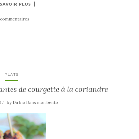
 SAVOIR PLUS
 commentaires
PLATS
lantes de courgette à la coriandre
by
017
Du bio Dans mon bento