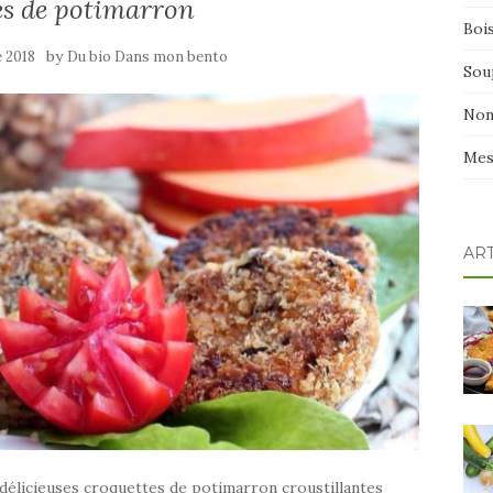
es de potimarron
Boi
by
 2018
Du bio Dans mon bento
Sou
Non
Mes
AR
délicieuses croquettes de potimarron croustillantes