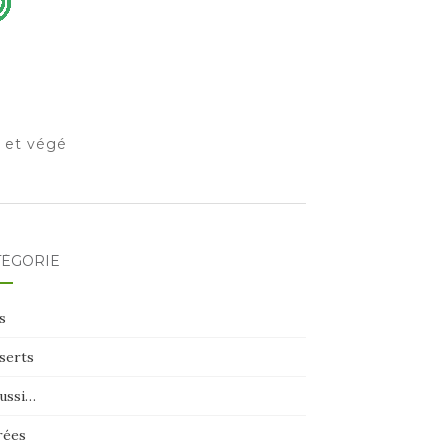
o et végé
TÉGORIE
s
serts
aussi…
rées