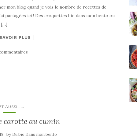
mer mon blog quand je vois le nombre de recettes de
j’ai partagées ici ! Des croquettes bio dans mon bento ou
 […]
 SAVOIR PLUS
commentaires
...
ET AUSSI…
e carotte au cumin
by
18
Du bio Dans mon bento