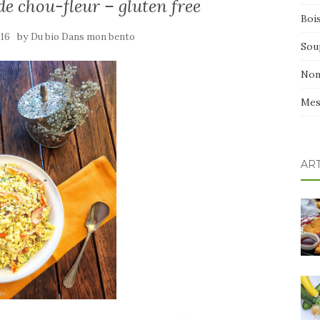
e chou-fleur – gluten free
Boi
by
016
Du bio Dans mon bento
Sou
Non
Mes
AR