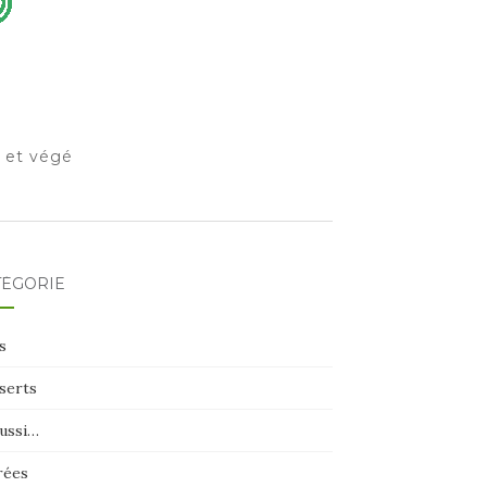
o et végé
TÉGORIE
s
serts
aussi…
rées