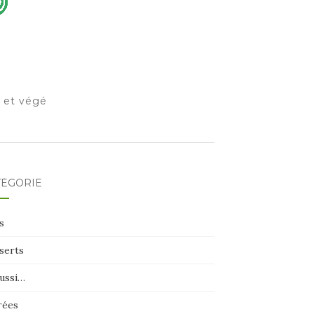
o et végé
TÉGORIE
s
serts
aussi…
rées