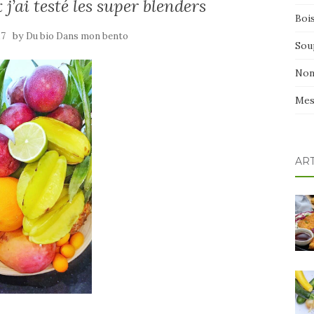
j’ai testé les super blenders
Boi
by
17
Du bio Dans mon bento
Sou
Non
Mes
AR