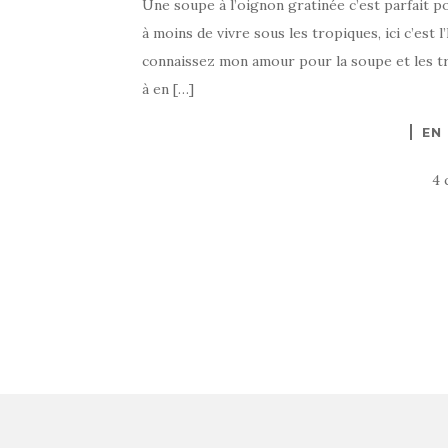
Une soupe à l’oignon gratinée c’est parfait p
à moins de vivre sous les tropiques, ici c’est 
connaissez mon amour pour la soupe et les tré
à en […]
EN
4 