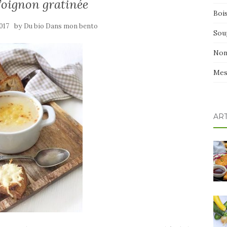
’oignon gratinée
Boi
by
2017
Du bio Dans mon bento
Sou
Non
Mes
AR