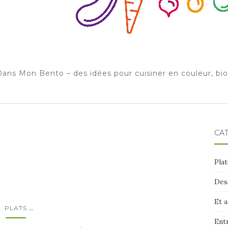
ans Mon Bento – des idées pour cuisiner en couleur, bi
CA
Plat
Des
Et 
...
PLATS
Ent