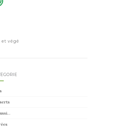
o et végé
TÉGORIE
s
serts
aussi…
rées