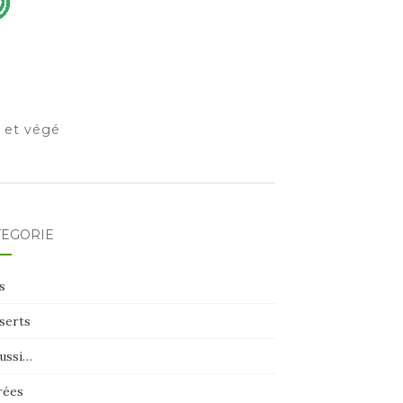
o et végé
TÉGORIE
s
serts
aussi…
rées