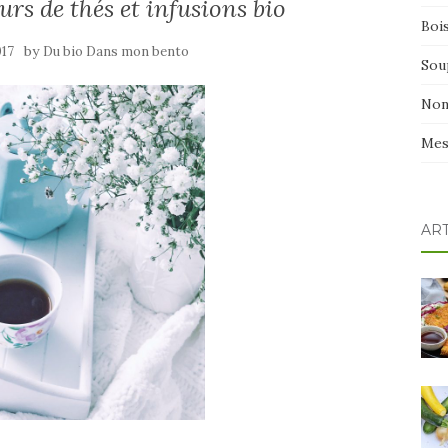
urs de thés et infusions bio
Boi
by
017
Du bio Dans mon bento
Sou
Non
Mes
AR