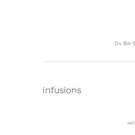
Du Bio D
infusions
ME