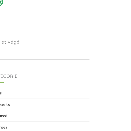
o et végé
TÉGORIE
s
serts
aussi…
rées