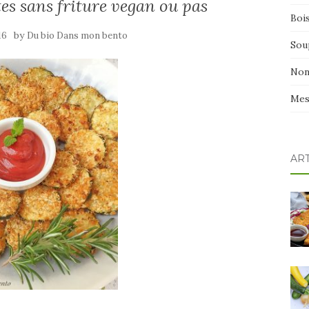
es sans friture vegan ou pas
Boi
by
16
Du bio Dans mon bento
Sou
Non
Mes
AR