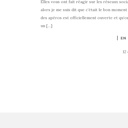
Elles vous ont fait réagir sur les réseaux soc
alors je me suis dit que c’était le bon momen
des apéros est officiellement ouverte et qu’o
un […]
EN
12