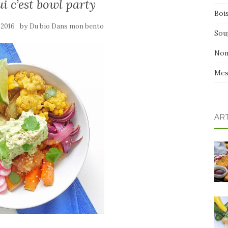
i c’est bowl party
Boi
by
 2016
Du bio Dans mon bento
Sou
Non
Mes
AR