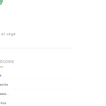
o et végé
TÉGORIE
s
serts
aussi…
rées