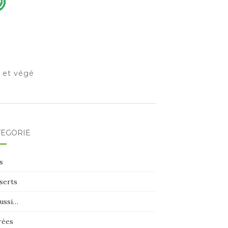
o et végé
TÉGORIE
s
serts
aussi…
rées