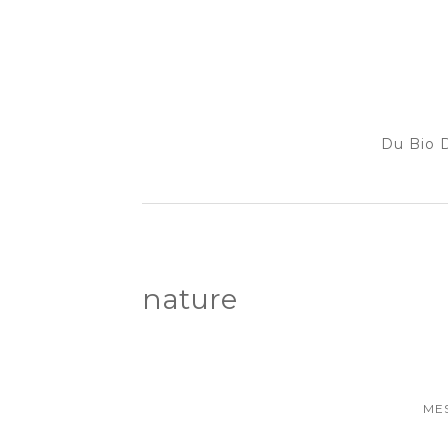
Du Bio D
nature
ME