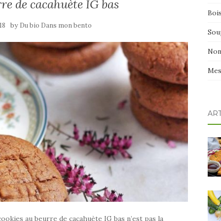
re de cacahuète IG bas
Boi
by
18
Du bio Dans mon bento
Sou
Non
Mes
AR
cookies au beurre de cacahuète IG bas n’est pas la