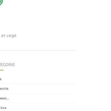
o et végé
TÉGORIE
s
serts
aussi…
rées