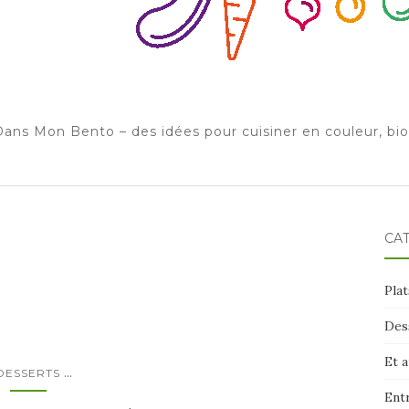
ans Mon Bento – des idées pour cuisiner en couleur, bi
CA
Plat
Des
Et 
...
DESSERTS
Ent