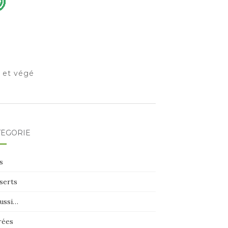
o et végé
TÉGORIE
s
serts
aussi…
rées