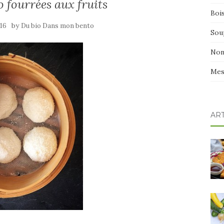
o fourrées aux fruits
Boi
by
016
Du bio Dans mon bento
Sou
Non
Mes
AR