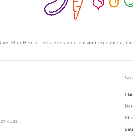
ans Mon Bento – des idées pour cuisiner en couleur, bi
CA
Plat
Des
Et 
ET AUSSI…
Ent