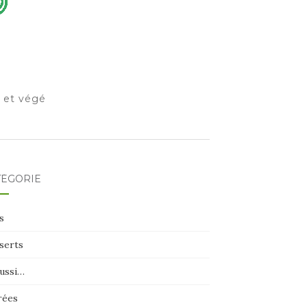
o et végé
TÉGORIE
s
serts
aussi…
rées