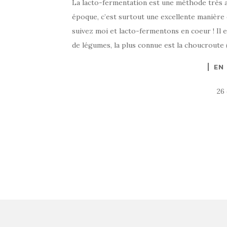
La lacto-fermentation est une méthode très a
époque, c’est surtout une excellente manière 
suivez moi et lacto-fermentons en coeur ! Il e
de légumes, la plus connue est la choucroute 
EN
26