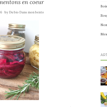
mentons en coeur
Boi
by
16
Du bio Dans mon bento
Sou
Non
Mes
AR