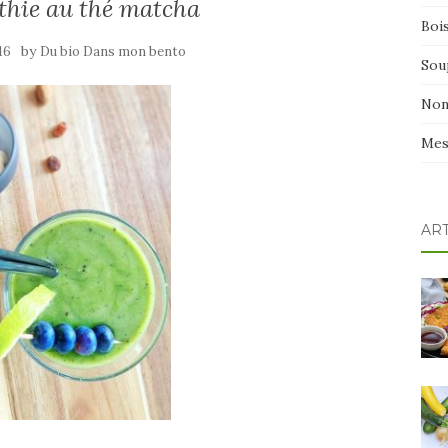
thie au thé matcha
Boi
by
16
Du bio Dans mon bento
Sou
Non
Mes
AR