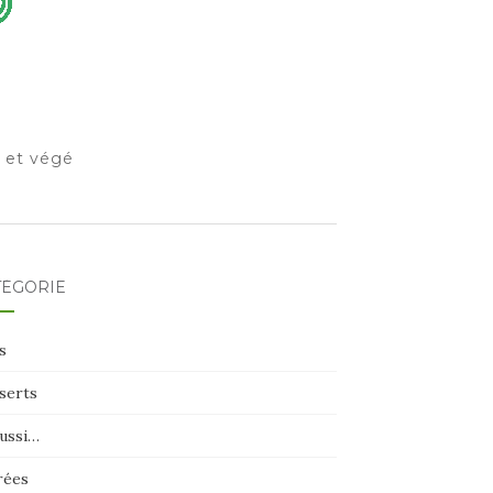
o et végé
TÉGORIE
s
serts
aussi…
rées