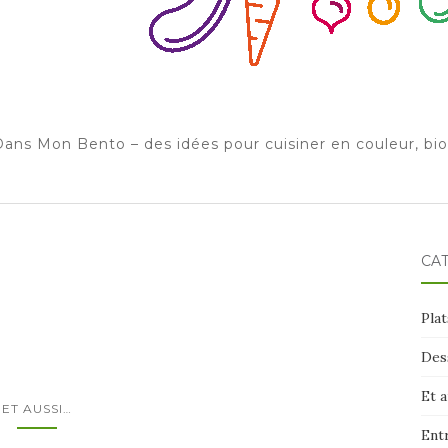
ans Mon Bento – des idées pour cuisiner en couleur, bi
CA
Plat
Des
Et 
ET AUSSI…
Ent