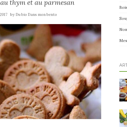
s au thym et au parmesan
Boi
by
2017
Du bio Dans mon bento
Sou
Non
Mes
AR