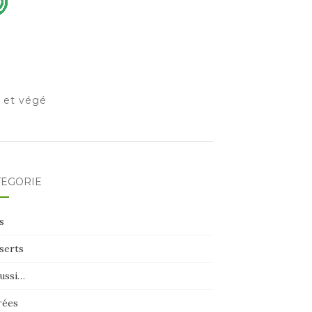
o et végé
TÉGORIE
s
serts
aussi…
rées