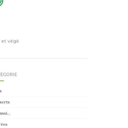
o et végé
TÉGORIE
s
serts
aussi…
rées