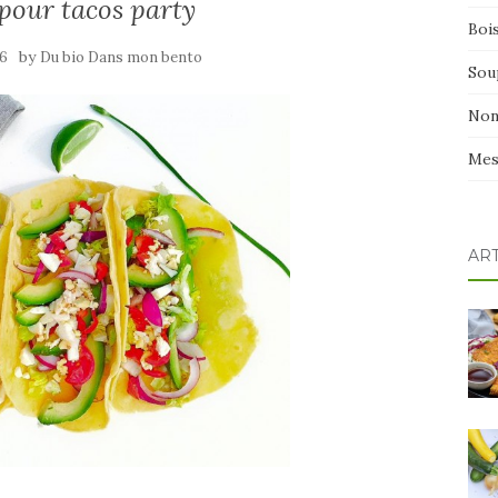
 pour tacos party
Boi
by
16
Du bio Dans mon bento
Sou
Non
Mes
AR