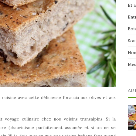
Et 
Ent
Boi
Sou
Non
Mes
AR
cuisine avec cette délicieuse focaccia aux olives et aux
 voyage culinaire chez nos voisins transalpins. Si la
eure (chauvinisme parfaitement assumée et si on ne se
n ?!) je dois avouer que nos voisins italiens font quand