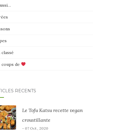
aussi…
rées
ssons
pes
 classé
 coups de
TICLES RÉCENTS
Le Tofu Katsu recette vegan
croustillante
- 07 Oct , 2020