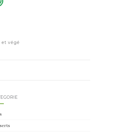
o et végé
TÉGORIE
s
serts