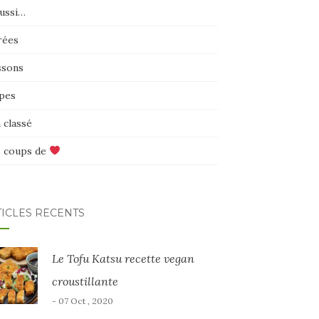
aussi…
rées
ssons
pes
 classé
 coups de
TICLES RÉCENTS
Le Tofu Katsu recette vegan
croustillante
- 07 Oct , 2020