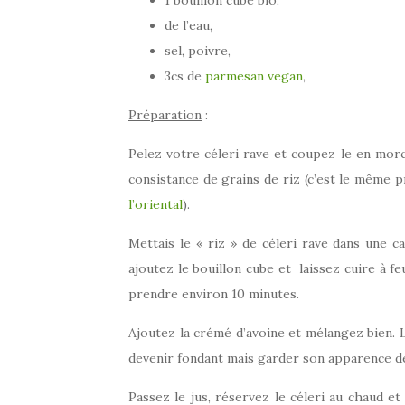
1 bouillon cube bio,
de l’eau,
sel, poivre,
3cs de
parmesan vegan
,
Préparation
:
Pelez votre céleri rave et coupez le en morce
consistance de grains de riz (c’est le même 
l’oriental
).
Mettais le « riz » de céleri rave dans une ca
ajoutez le bouillon cube et laissez cuire à fe
prendre environ 10 minutes.
Ajoutez la crémé d’avoine et mélangez bien. L
devenir fondant mais garder son apparence de
Passez le jus, réservez le céleri au chaud et 