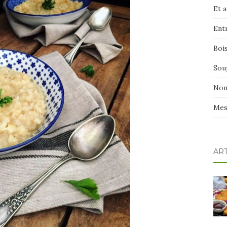
Et 
Ent
Boi
Sou
Non
Mes
AR