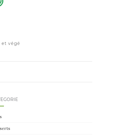
o et végé
TÉGORIE
s
serts