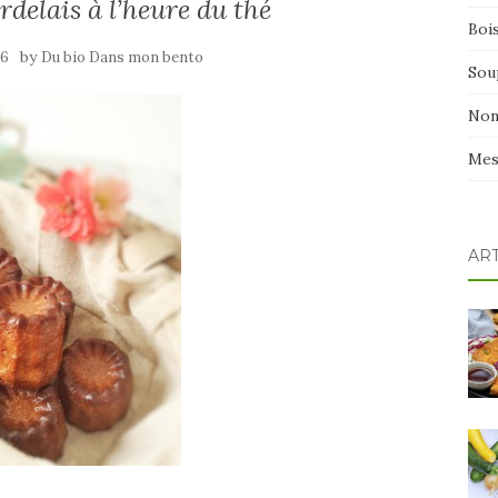
rdelais à l’heure du thé
Boi
by
16
Du bio Dans mon bento
Sou
Non
Mes
AR