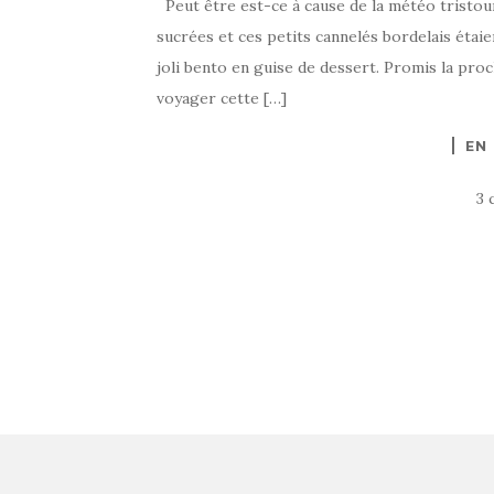
Peut être est-ce à cause de la météo tristoun
sucrées et ces petits cannelés bordelais étaie
joli bento en guise de dessert. Promis la proc
voyager cette […]
EN
3 