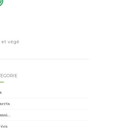
o et végé
TÉGORIE
s
serts
aussi…
rées