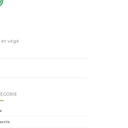
o et végé
TÉGORIE
s
serts