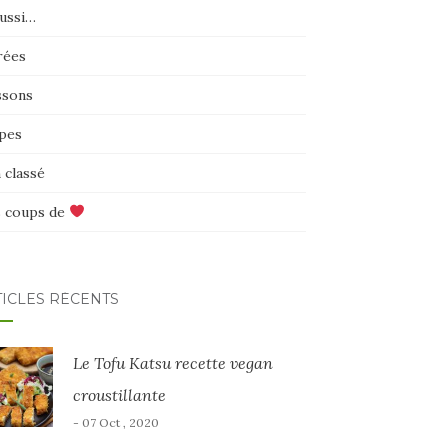
aussi…
rées
ssons
pes
 classé
 coups de
TICLES RÉCENTS
Le Tofu Katsu recette vegan
croustillante
- 07 Oct , 2020