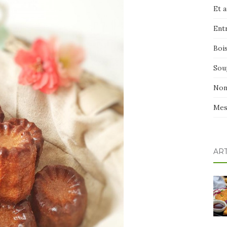
Et 
Ent
Boi
Sou
Non
Mes
AR