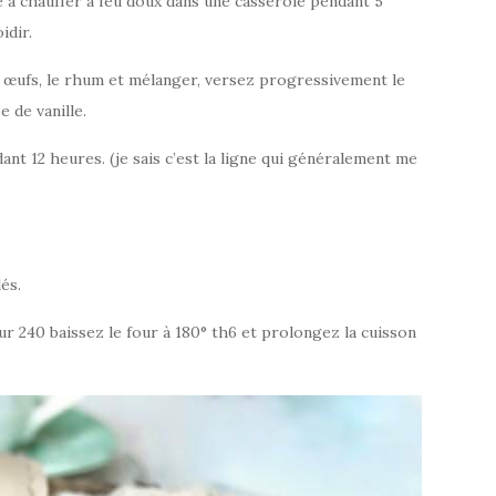
lle à chauffer à feu doux dans une casserole pendant 5
idir.
les œufs, le rhum et mélanger, versez progressivement le
e de vanille.
nt 12 heures. (je sais c’est la ligne qui généralement me
és.
our 240 baissez le four à 180° th6 et prolongez la cuisson