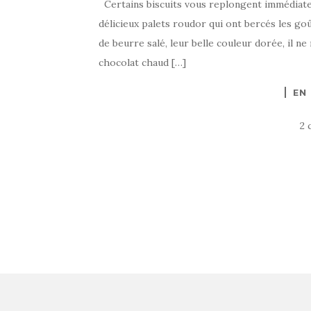
Certains biscuits vous replongent immédiatem
délicieux palets roudor qui ont bercés les goû
de beurre salé, leur belle couleur dorée, il 
chocolat chaud […]
EN
2 