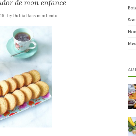
oudor de mon enfance
Boi
by
016
Du bio Dans mon bento
Sou
Non
Mes
AR