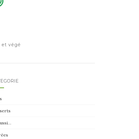
o et végé
TÉGORIE
s
serts
aussi…
rées