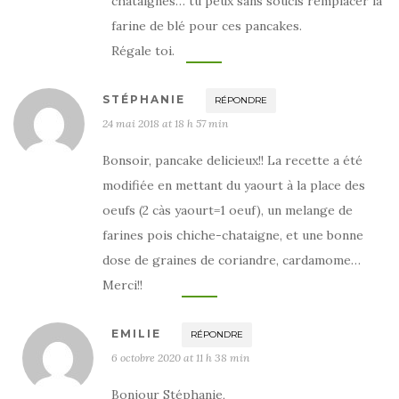
châtaignes… tu peux sans soucis remplacer la
farine de blé pour ces pancakes.
Régale toi.
STÉPHANIE
RÉPONDRE
24 mai 2018 at 18 h 57 min
Bonsoir, pancake delicieux!! La recette a été
modifiée en mettant du yaourt à la place des
oeufs (2 càs yaourt=1 oeuf), un melange de
farines pois chiche-chataigne, et une bonne
dose de graines de coriandre, cardamome…
Merci!!
EMILIE
RÉPONDRE
6 octobre 2020 at 11 h 38 min
Bonjour Stéphanie,