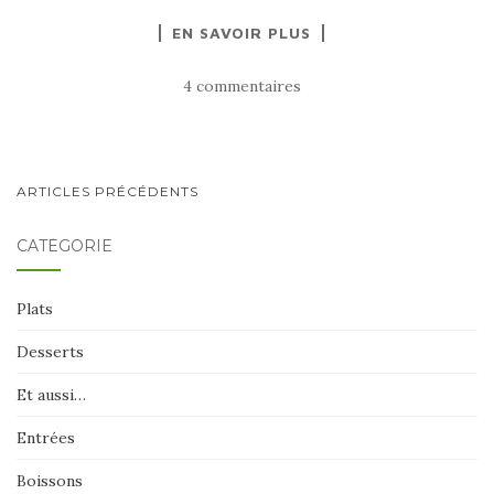
EN SAVOIR PLUS
4 commentaires
NAVIGATION
ARTICLES PRÉCÉDENTS
AU
CATÉGORIE
SEIN
DES
Plats
ARTICLES
Desserts
Et aussi…
Entrées
Boissons