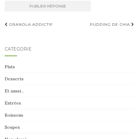
Navigation
GRANOLA ADDICTIF
PUDDING DE CHIA
d'article
CATÉGORIE
Plats
Desserts
Et aussi…
Entrées
Boissons
Soupes