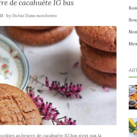
re de cacahuète IG bas
Boi
by
18
Du bio Dans mon bento
Sou
Non
Mes
AR
cookies au beurre de cacahuète IG bas n’est pas la