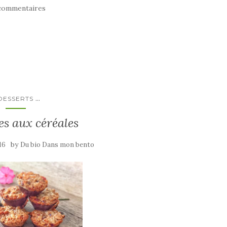
commentaires
...
DESSERTS
s aux céréales
by
016
Du bio Dans mon bento