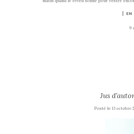
matin quand le réveil sonne pour rester encore
EN
9 
Jus d’auto
Posté le
13 octobre 