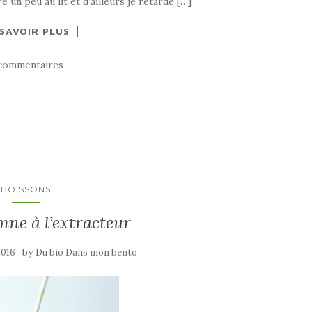
 un peu au lit et d’ailleurs je retarde […]
 SAVOIR PLUS
commentaires
BOISSONS
mne à l’extracteur
by
2016
Du bio Dans mon bento