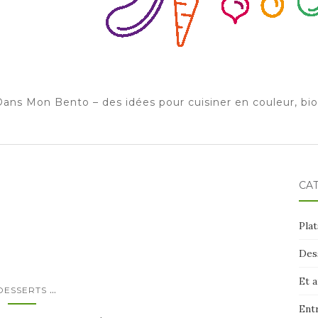
ans Mon Bento – des idées pour cuisiner en couleur, bi
CA
Plat
Des
Et 
...
DESSERTS
Ent