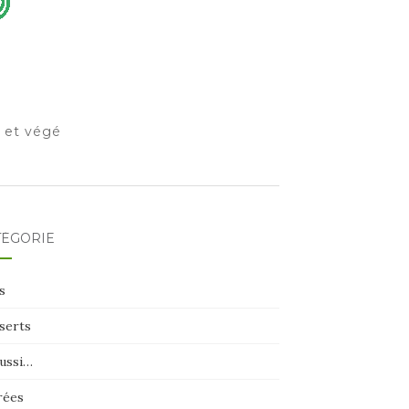
o et végé
TÉGORIE
s
serts
aussi…
rées