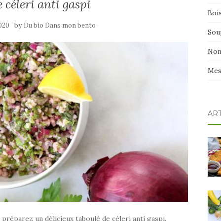
 céleri anti gaspi
Boi
by
2020
Du bio Dans mon bento
Sou
Non
Mes
AR
 préparez un délicieux taboulé de céleri anti gaspi.