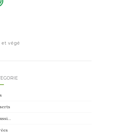
o et végé
TÉGORIE
s
serts
aussi…
rées