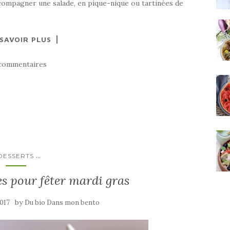
accompagner une salade, en pique-nique ou tartinées de
 SAVOIR PLUS
commentaires
...
DESSERTS
es pour fêter mardi gras
by
2017
Du bio Dans mon bento