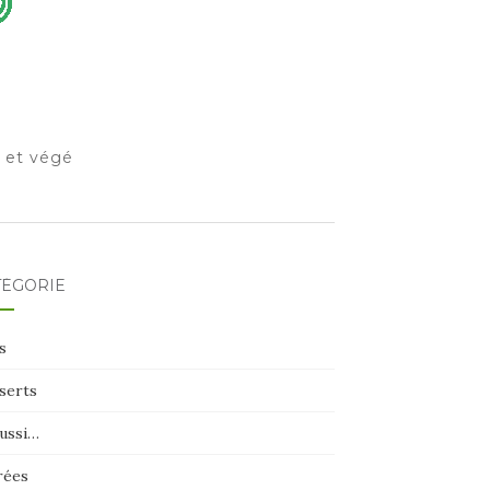
o et végé
TÉGORIE
s
serts
aussi…
rées