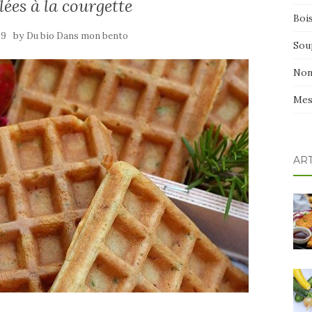
lées à la courgette
Boi
by
19
Du bio Dans mon bento
Sou
Non
Mes
AR