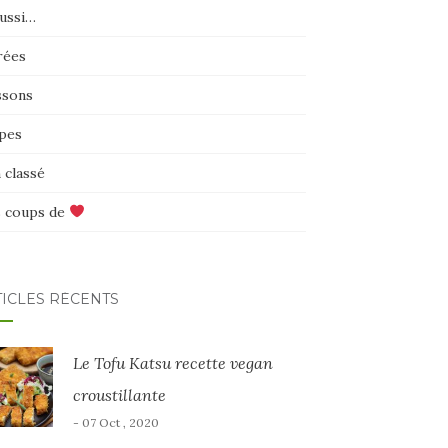
aussi…
rées
ssons
pes
 classé
 coups de
TICLES RÉCENTS
Le Tofu Katsu recette vegan
croustillante
- 07 Oct , 2020