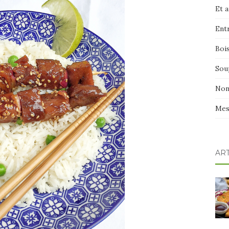
Et 
Ent
Boi
Sou
Non
Mes
AR