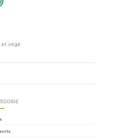
o et végé
TÉGORIE
s
serts