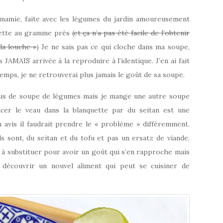
mamie, faite avec les légumes du jardin amoureusement
ette au gramme près (
et ça n’a pas été facile de l’obtenir
la louche »
) Je ne sais pas ce qui cloche dans ma soupe,
s JAMAIS arrivée à la reproduire à l’identique. J’en ai fait
emps, je ne retrouverai plus jamais le goût de sa soupe.
lus de soupe de légumes mais je mange une autre soupe
acer le veau dans la blanquette par du seitan est une
avis il faudrait prendre le « problème » différemment.
s sont, du seitan et du tofu et pas un ersatz de viande.
 à substituer pour avoir un goût qui s’en rapproche mais
t découvrir un nouvel aliment qui peut se cuisiner de