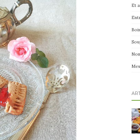
Et 
Ent
Boi
Sou
Non
Mes
AR