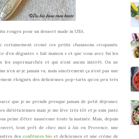
uits rouges pour un dessert made in USA.
ez certainement croisé ces petits chaussons croquants.
e d’en déguster « fait maison » et que vous avez fui les
ans les supermarchés et qui n’ont aucun intérêt. On ne
s n’en ai-je jamais vu, mais sincèrement ça n’est pas une
ement éloignés des delicieuses pop-tarts qu’on peu très
arce que je ne prends presque jamais de petit déjeuner.
es diététiciennes mais je me lève très tôt et je suis juste
sous peine d’être nauséeuse toute la matinée. Mais, depuis
couvert, tout prêt de chez moi à Aix en Provence, une
 autres des
confitures bio
et delicieuses et une crème de