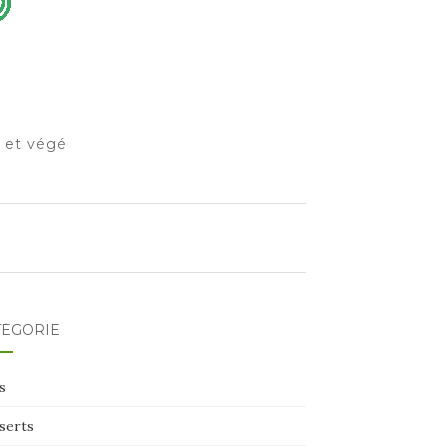
o et végé
TÉGORIE
s
serts