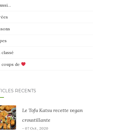
aussi…
rées
ssons
pes
 classé
 coups de
TICLES RÉCENTS
Le Tofu Katsu recette vegan
croustillante
- 07 Oct , 2020