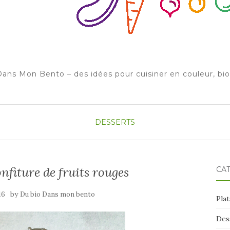
ans Mon Bento – des idées pour cuisiner en couleur, bi
DESSERTS
onfiture de fruits rouges
CA
by
16
Du bio Dans mon bento
Plat
Des