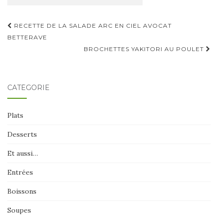
Navigation
RECETTE DE LA SALADE ARC EN CIEL AVOCAT
d'article
BETTERAVE
BROCHETTES YAKITORI AU POULET
CATÉGORIE
Plats
Desserts
Et aussi…
Entrées
Boissons
Soupes