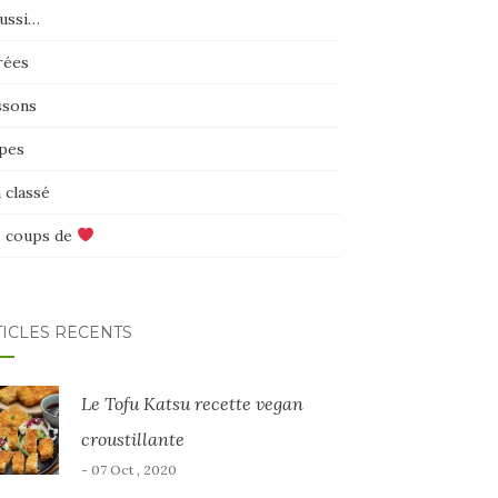
aussi…
rées
ssons
pes
 classé
 coups de
TICLES RÉCENTS
Le Tofu Katsu recette vegan
croustillante
- 07 Oct , 2020