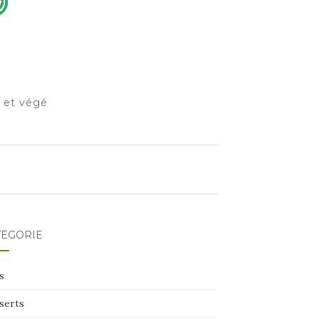
o et végé
TÉGORIE
s
serts