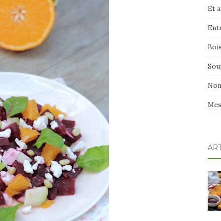
Et 
Ent
Boi
Sou
Non
Mes
AR