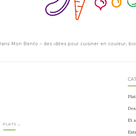
ans Mon Bento – des idées pour cuisiner en couleur, bi
CA
Plat
Des
Et 
...
PLATS
Ent