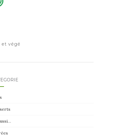
o et végé
TÉGORIE
s
serts
aussi…
rées