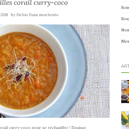
lles corail curry-coco
Boi
by
 2018
Du bio Dans mon bento
Sou
Non
Mes
AR
orail curry-coco pour se réchauffer ! Epaisse,