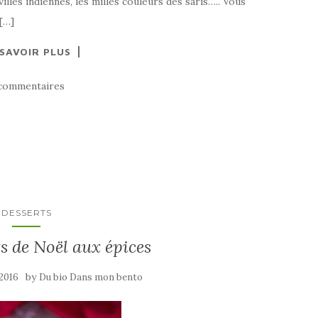
illes indiennes, les milles couleurs des saris….. Vous
 […]
 SAVOIR PLUS
commentaires
DESSERTS
ts de Noël aux épices
by
2016
Du bio Dans mon bento