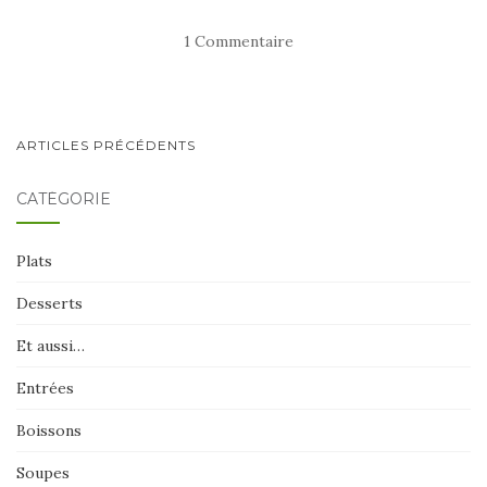
1 Commentaire
NAVIGATION
ARTICLES PRÉCÉDENTS
AU
CATÉGORIE
SEIN
DES
Plats
ARTICLES
Desserts
Et aussi…
Entrées
Boissons
Soupes